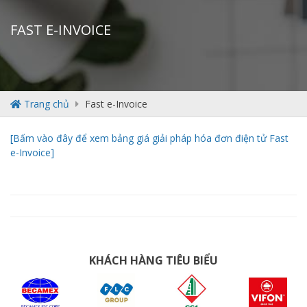
FAST E-INVOICE
Trang chủ
Fast e-Invoice
[Bấm vào đây để xem bảng giá giải pháp hóa đơn điện tử Fast
e-Invoice]
KHÁCH HÀNG TIÊU BIỂU